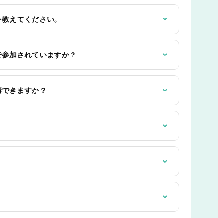
⌄
を教えてください。
⌄
で参加されていますか？
⌄
講できますか？
⌄
⌄
？
⌄