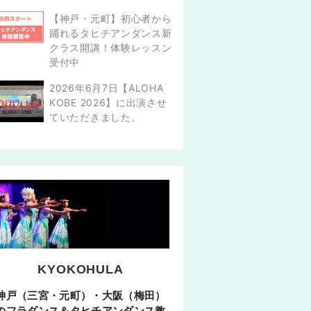
【神戸・元町】初心者から
踊れるタヒチアンダンス新
クラス開講！体験レッスン
受付中
2026年6月7日【ALOHA
KOBE 2026】に出演させ
ていただきました。
KYOKOHULA
神戸（三宮・元町）・大阪（梅田）
のフラダンス＆タヒチアンダンス教