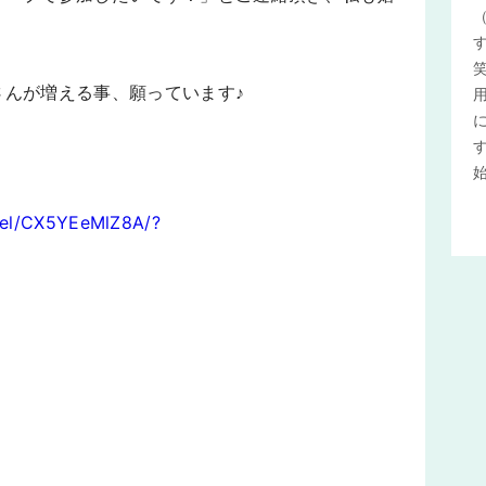
さんが増える事、願っています♪
eel/CX5YEeMlZ8A/?