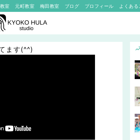
教室
元町教室
梅田教室
ブログ
プロフィール
よくある
ます(^^)